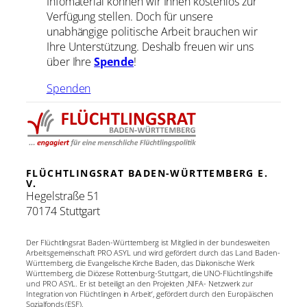
Infomaterial können wir Ihnen kostenlos zur
Verfügung stellen. Doch für unsere
unabhängige politische Arbeit brauchen wir
Ihre Unterstützung. Deshalb freuen wir uns
über Ihre
Spende
!
Spenden
FLÜCHTLINGSRAT BADEN-WÜRTTEMBERG E.
V.
Hegelstraße 51
70174 Stuttgart
Der Flüchtlingsrat Baden-Württemberg ist Mitglied in der bundesweiten
Arbeitsgemeinschaft PRO ASYL und wird gefördert durch das Land Baden-
Württemberg, die Evangelische Kirche Baden, das Diakonische Werk
Württemberg, die Diözese Rottenburg-Stuttgart, die UNO-Flüchtlingshilfe
und PRO ASYL. Er ist beteiligt an den Projekten ‚NIFA- Netzwerk zur
Integration von Flüchtlingen in Arbeit‘, gefördert durch den Europäischen
Sozialfonds (ESF).