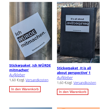
Stickerpaket ‚Ich WÜRDE
Stickerpaket ‚It is all
mitmachen‘
about perspective‘ 1
Aufkleber
Aufkleber
1,60
€
zzgl.
Versandkosten
1,60
€
zzgl.
Versandkosten
In den Warenkorb
In den Warenkorb