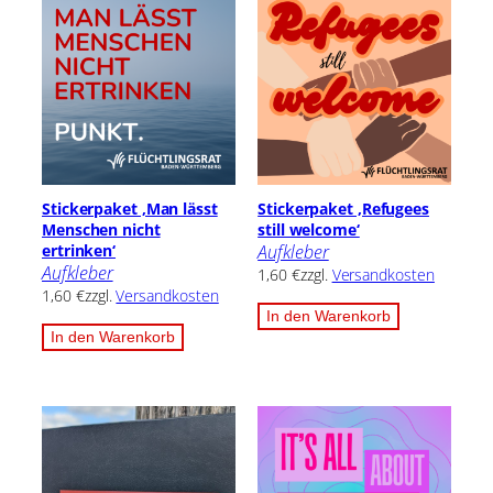
Stickerpaket ‚Man lässt
Stickerpaket ,Refugees
Menschen nicht
still welcome‘
ertrinken‘
Aufkleber
Aufkleber
1,60
€
zzgl.
Versandkosten
1,60
€
zzgl.
Versandkosten
In den Warenkorb
In den Warenkorb