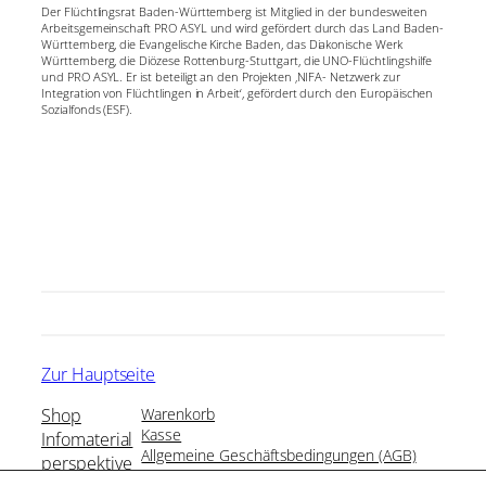
Der Flüchtlingsrat Baden-Württemberg ist Mitglied in der bundesweiten
Arbeitsgemeinschaft PRO ASYL und wird gefördert durch das Land Baden-
Württemberg, die Evangelische Kirche Baden, das Diakonische Werk
Württemberg, die Diözese Rottenburg-Stuttgart, die UNO-Flüchtlingshilfe
und PRO ASYL. Er ist beteiligt an den Projekten ‚NIFA- Netzwerk zur
Integration von Flüchtlingen in Arbeit‘, gefördert durch den Europäischen
Sozialfonds (ESF).
Zur Hauptseite
Shop
Warenkorb
Kasse
Infomaterial
Allgemeine Geschäftsbedingungen (AGB)
perspektive
Impressum