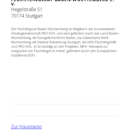
V.
Hegelstraße 51
70174 Stuttgart
Der Flüchtlingsrat Baden-Württemberg ist Mitglied in der bundesweiten
Arbeitsgemeinschaft PRO ASYL und wird gefördert durch das Land Baden-
Württemberg, die Evangelische Kirche Baden, das Diakonische Werk
Württemberg, die Diözese Rottenburg-Stuttgart, die UNO-Flüchtlingshilfe
und PRO ASYL. Er ist beteiligt an den Projekten ‚NIFA- Netzwerk zur
Integration von Flüchtlingen in Arbeit‘, gefördert durch den Europäischen
Sozialfonds (ESF).
Zur Hauptseite