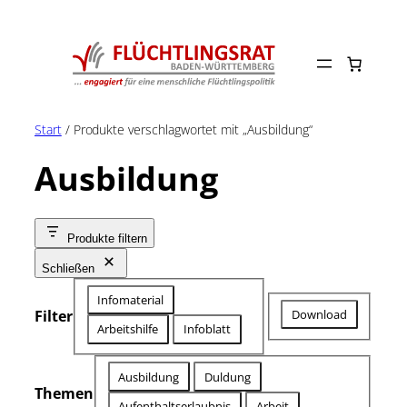
Zum
Inhalt
springen
Start
/ Produkte verschlagwortet mit „Ausbildung“
Ausbildung
Produkte filtern
Schließen
Kategorie
Infomaterial
herunterladbar
Download
Filter
Arbeitshilfe
Infoblatt
Schlagwort
Ausbildung
Duldung
Themen
Aufenthaltserlaubnis
Arbeit