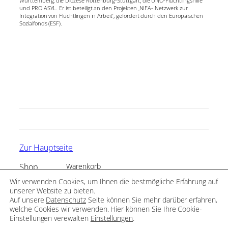
Württemberg, die Diözese Rottenburg-Stuttgart, die UNO-Flüchtlingshilfe
und PRO ASYL. Er ist beteiligt an den Projekten ‚NIFA- Netzwerk zur
Integration von Flüchtlingen in Arbeit‘, gefördert durch den Europäischen
Sozialfonds (ESF).
Zur Hauptseite
Shop
Warenkorb
Kasse
Infomaterial
Wir verwenden Cookies, um Ihnen die bestmögliche Erfahrung auf
Allgemeine Geschäftsbedingungen (AGB)
perspektive
unserer Website zu bieten.
Impressum
Auf unsere
Datenschutz
Seite können Sie mehr darüber erfahren,
Merchandise
Datenschutz
welche Cookies wir verwenden. Hier können Sie Ihre Cookie-
Widerruf
Einstellungen verewalten
Einstellungen
.