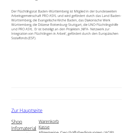
Der Flüchtlingsrat Baden-Württemberg ist Mitglied in der bundesweiten
Arbeitsgemeinschaft PRO ASYL und wird gefördert durch das Land Baden-
Württemberg, die Evangelische Kirche Baden, das Diakonische Werk
Württemberg, die Diözese Rottenburg-Stuttgart, die UNO-Flüchtlingshilfe
und PRO ASYL. Er ist beteiligt an den Projekten ‚NIFA- Netzwerk zur
Integration von Flüchtlingen in Arbeit‘, gefördert durch den Europäischen
Sozialfonds (ESF).
Zur Hauptseite
Shop
Warenkorb
Kasse
Infomaterial
Allgemeine Geschäftsbedingungen (AGB)