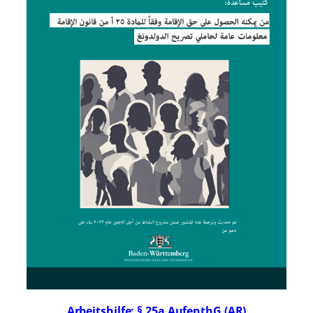
Arbeitshilfe: § 25a AufenthG (AR)