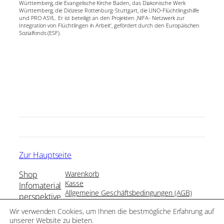
Württemberg, die Evangelische Kirche Baden, das Diakonische Werk
Württemberg, die Diözese Rottenburg-Stuttgart, die UNO-Flüchtlingshilfe
und PRO ASYL. Er ist beteiligt an den Projekten ‚NIFA- Netzwerk zur
Integration von Flüchtlingen in Arbeit‘, gefördert durch den Europäischen
Sozialfonds (ESF).
Zur Hauptseite
Shop
Warenkorb
Kasse
Infomaterial
Allgemeine Geschäftsbedingungen (AGB)
perspektive
Impressum
Merchandise
Wir verwenden Cookies, um Ihnen die bestmögliche Erfahrung auf
Datenschutz
unserer Website zu bieten.
Widerruf