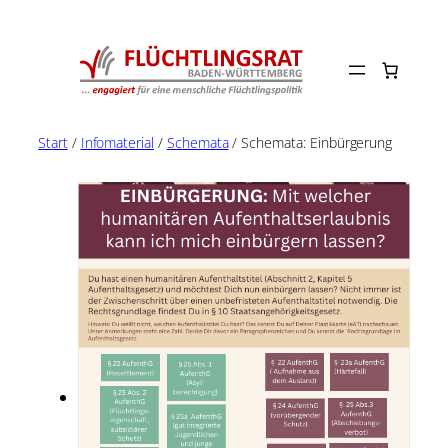
Zum
Inhalt
springen
Start
/
Infomaterial
/
Schemata
/ Schemata: Einbürgerung